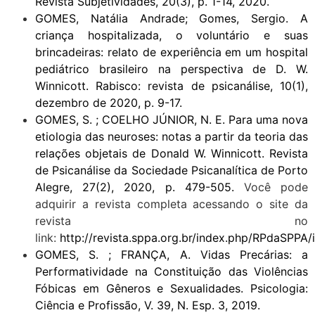
Revista Subjetividades, 20(3), p. 1-14, 2020.
GOMES, Natália Andrade; Gomes, Sergio. A
criança hospitalizada, o voluntário e suas
brincadeiras: relato de experiência em um hospital
pediátrico brasileiro na perspectiva de D. W.
Winnicott. Rabisco: revista de psicanálise, 10(1),
dezembro de 2020, p. 9-17.
GOMES, S. ; COELHO JÚNIOR, N. E. Para uma nova
etiologia das neuroses: notas a partir da teoria das
relações objetais de Donald W. Winnicott. Revista
de Psicanálise da Sociedade Psicanalítica de Porto
Alegre, 27(2), 2020, p. 479-505.
Você pode
adquirir a revista completa acessando o site da
revista no
link:
http://revista.sppa.org.br/index.php/RPdaSPPA/
GOMES, S. ; FRANÇA, A. Vidas Precárias: a
Performatividade na Constituição das Violências
Fóbicas em Gêneros e Sexualidades. Psicologia:
Ciência e Profissão, V. 39, N. Esp. 3, 2019.